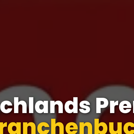
schlands Pr
menverzeic