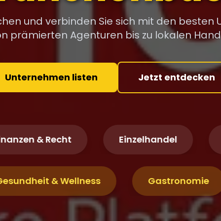
ichen und verbinden Sie sich mit den besten
Von prämierten Agenturen bis zu lokalen Han
Unternehmen listen
Jetzt entdecken
en & Recht
Einzelhandel
Immo
Gesundheit & Wellness
Gastrono