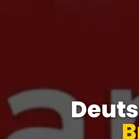
Deut
Fir