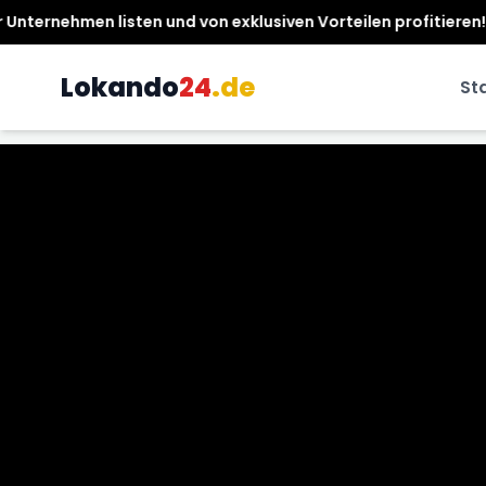
klusiven Vorteilen profitieren! ✨ Lokando24.de - Ihr Partner 
Lokando
24
.de
St