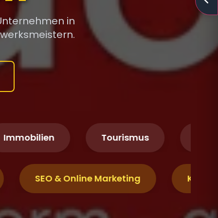
 Unternehmen in
dwerksmeistern.
bilien
Tourismus
Logistik &
mie
SEO & Online Marketing
K