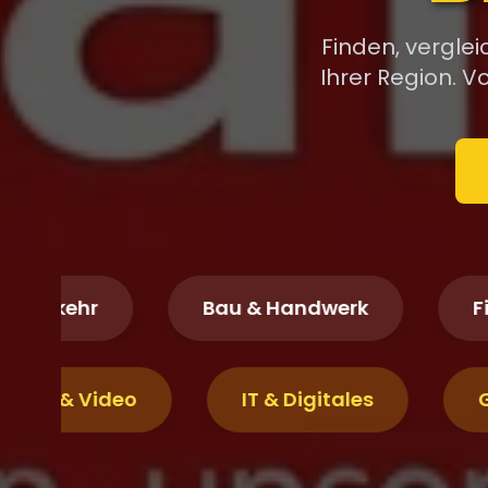
Finden, vergle
Ihrer Region. 
kehr
Bau & Handwerk
Finanz
Fotografie & Video
IT & Digitales