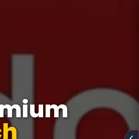
emium
hnis