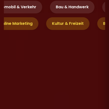
omobil & Verkehr
Bau & Handwerk
F
 Online Marketing
Kultur & Freizeit
B