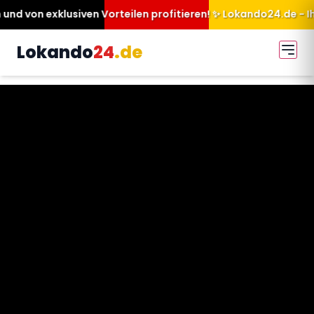
orteilen profitieren! ✨ Lokando24.de - Ihr Partner für mehr S
Lokando
24
.de