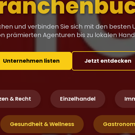
menverzeic
ichen und verbinden Sie sich mit den besten
Von prämierten Agenturen bis zu lokalen Han
Unternehmen listen
Jetzt entdecken
Recht
Einzelhandel
Immobili
Gesundheit & Wellness
Gast