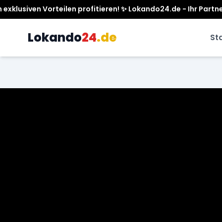
 ✨ Lokando24.de - Ihr Partner für mehr Sichtbarkeit.
Lokando
24
.de
St