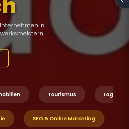
hnis
 Unternehmen in
dwerksmeistern.
en
Tourismus
Logistik & Tran
ronomie
SEO & Online Marketing