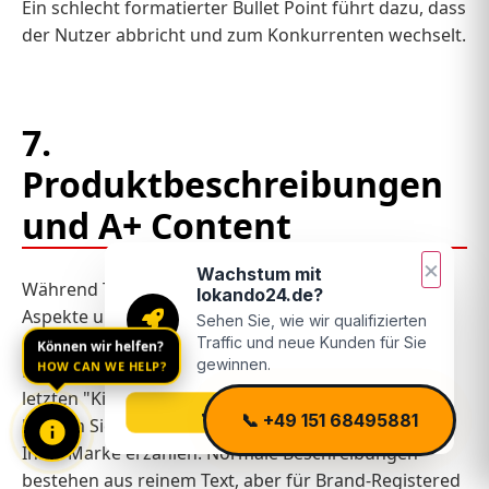
Ein schlecht formatierter Bullet Point führt dazu, dass
der Nutzer abbricht und zum Konkurrenten wechselt.
7.
Produktbeschreibungen
und A+ Content
×
Wachstum mit
Während Titel und Bullet Points die technischen
lokando24.de?
Aspekte und Keywords abdecken, dient die
Sehen Sie, wie wir qualifizierten
Können wir helfen?
Produktbeschreibung (und der A+ Content / EBC –
Traffic und neue Kunden für Sie
HOW CAN WE HELP?
gewinnen.
Enhanced Brand Content) dazu, dem Kunden den
letzten "Kick" zur Kaufentscheidung zu geben. Hier
Jetzt mehr erfahren
📞 +49 151 68495881
können Sie Emotionen wecken und die Geschichte
Ihrer Marke erzählen. Normale Beschreibungen
bestehen aus reinem Text, aber für Brand-Registered