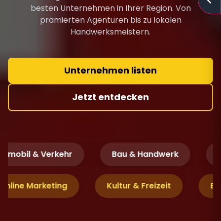
besten Unternehmen in Ihrer Region. Von
prämierten Agenturen bis zu lokalen
Handwerksmeistern.
Unternehmen listen
Jetzt entdecken
mobil & Verkehr
Bau & Handwerk
Fi
& Online Marketing
Kultur & Freizeit
B