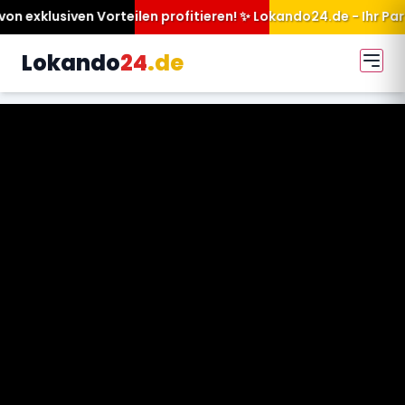
en profitieren! ✨ Lokando24.de - Ihr Partner für mehr Sichtbar
Lokando
24
.de