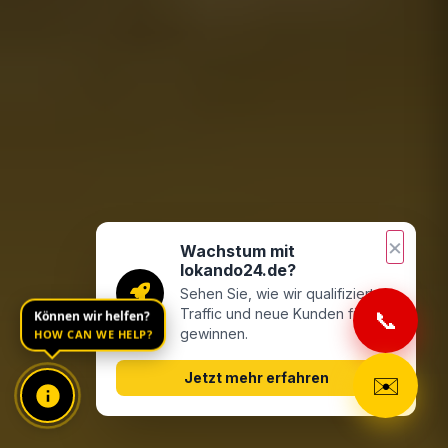
×
Wachstum mit
lokando24.de?
Sehen Sie, wie wir qualifizierten
Können wir helfen?
Traffic und neue Kunden für Sie
📞
HOW CAN WE HELP?
gewinnen.
Jetzt mehr erfahren
✉️