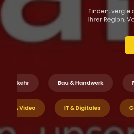
Finden, vergle
Ihrer Region. 
kehr
Bau & Handwerk
Finanz
Fotografie & Video
IT & Digitales