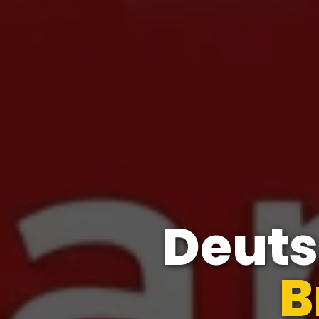
Deut
Fir