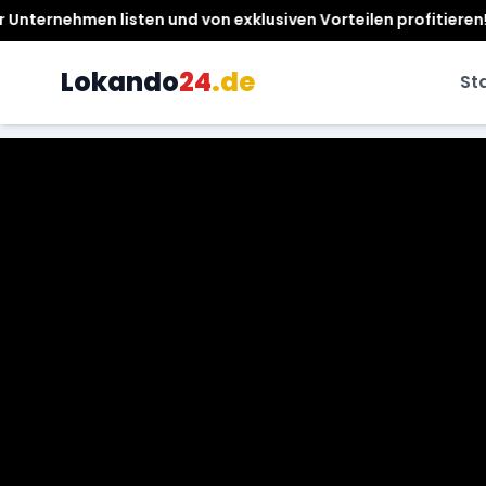
usiven Vorteilen profitieren! ✨ Lokando24.de - Ihr Partner für
Lokando
24
.de
St