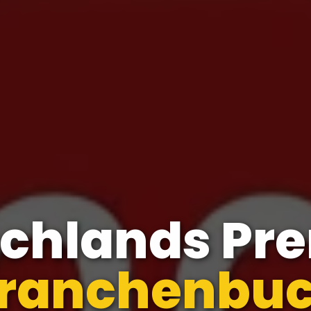
schlands Pr
menverzeic