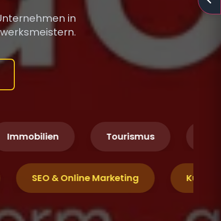
 Unternehmen in
dwerksmeistern.
bilien
Tourismus
Logistik &
mie
SEO & Online Marketing
K