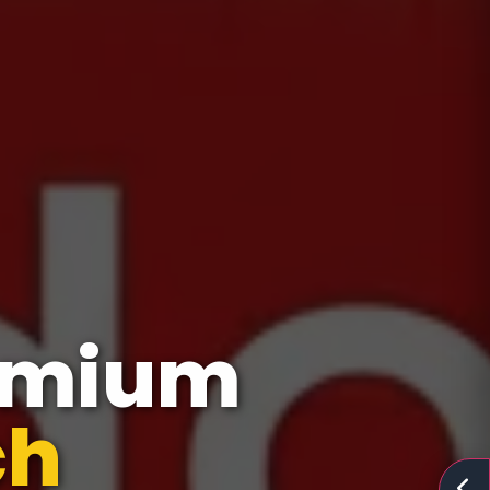
emium
hnis