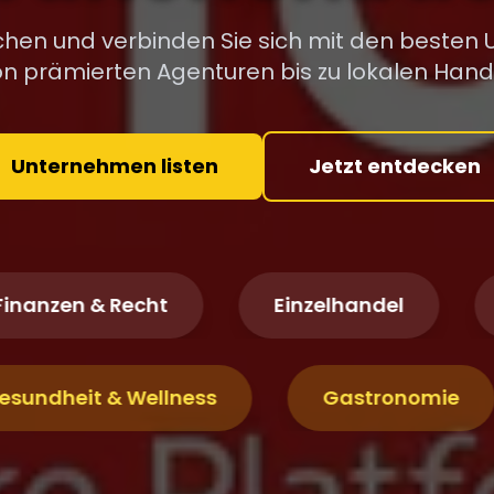
ichen und verbinden Sie sich mit den besten
Von prämierten Agenturen bis zu lokalen Han
Unternehmen listen
Jetzt entdecken
en & Recht
Einzelhandel
Immo
Gesundheit & Wellness
Gastrono