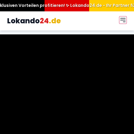
ofitieren! ✨ Lokando24.de - Ihr Partner für mehr Sichtbarkeit
Lokando
24
.de