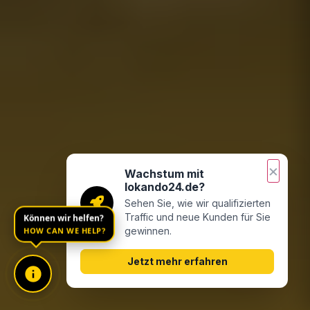
×
Wachstum mit
lokando24.de?
Sehen Sie, wie wir qualifizierten
Können wir helfen?
Traffic und neue Kunden für Sie
HOW CAN WE HELP?
gewinnen.
Jetzt mehr erfahren