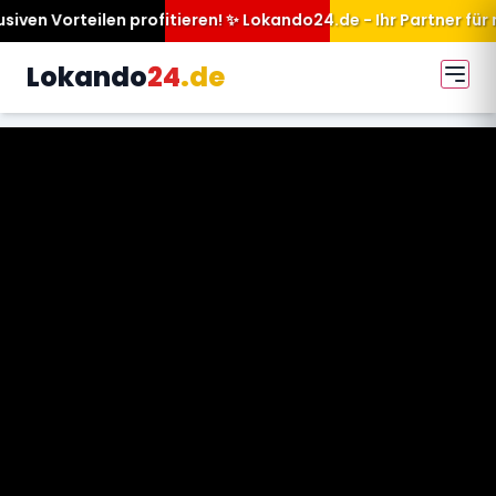
itieren! ✨ Lokando24.de - Ihr Partner für mehr Sichtbarkeit.
Lokando
24
.de