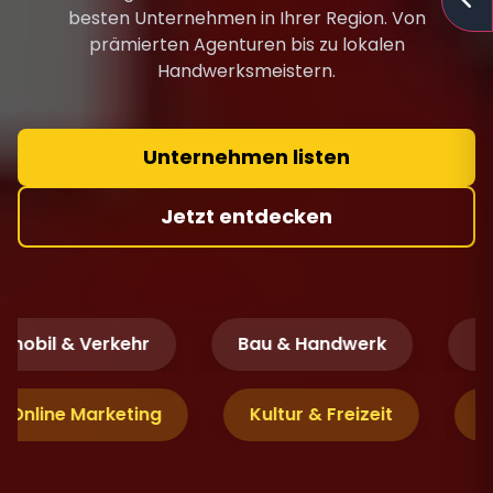
besten Unternehmen in Ihrer Region. Von
prämierten Agenturen bis zu lokalen
Handwerksmeistern.
Unternehmen listen
Jetzt entdecken
obil & Verkehr
Bau & Handwerk
Fin
 & Online Marketing
Kultur & Freizeit