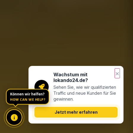
×
Wachstum mit
lokando24.de?
Sehen Sie, wie wir qualifizierten
Können wir helfen?
Traffic und neue Kunden für Sie
HOW CAN WE HELP?
gewinnen.
Jetzt mehr erfahren