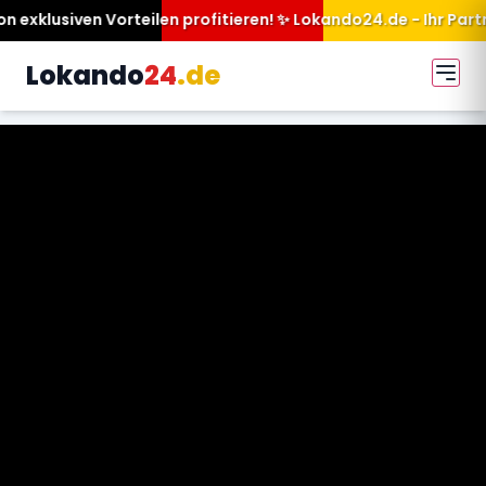
n profitieren! ✨ Lokando24.de - Ihr Partner für mehr Sichtbark
Lokando
24
.de